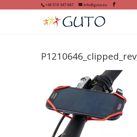
+48 519 347 667
info@guto.eu
P1210646_clipped_rev