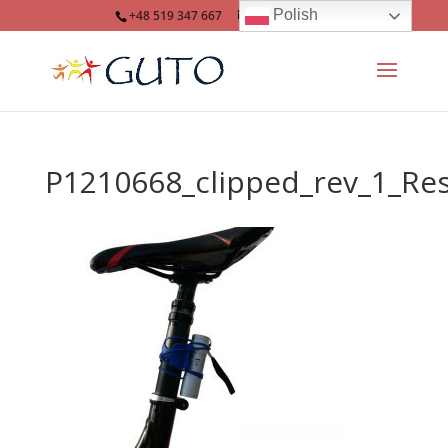
Polish
+48 519 347 667
info@guto.eu
P1210668_clipped_rev_1_Res