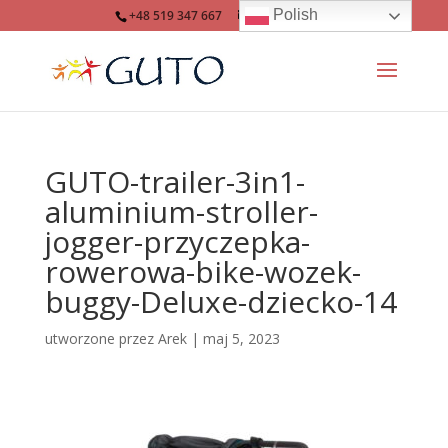
Polish
+48 519 347 667
info@guto.eu
GUTO-trailer-3in1-
aluminium-stroller-
jogger-przyczepka-
rowerowa-bike-wozek-
buggy-Deluxe-dziecko-14
utworzone przez
Arek
|
maj 5, 2023