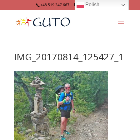
Polish
+48 519 347 667
info@guto.eu
IMG_20170814_125427_1