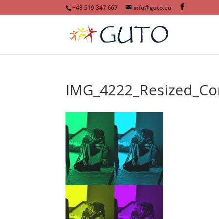
+48 519 347 667
info@guto.eu
IMG_4222_Resized_Co