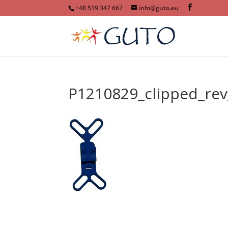
+48 519 347 667
info@guto.eu
P1210829_clipped_rev