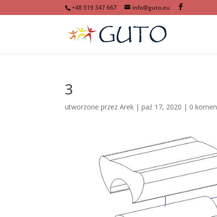
+48 519 347 667
info@guto.eu
3
utworzone przez
Arek
|
paź 17, 2020
|
0 komen