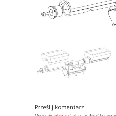
Prześlij komentarz
Musisz się
zalogować
, aby móc dodać komentar