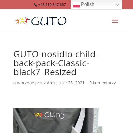
Polish
+48 519 347 667
info@guto.eu
GUTO-nosidlo-child-
back-pack-Classic-
black7_Resized
utworzone przez
Arek
|
cze 28, 2021
|
0 komentarzy