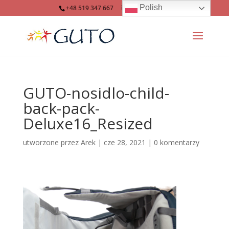
Polish
+48 519 347 667
info@guto.eu
GUTO-nosidlo-child-
back-pack-
Deluxe16_Resized
utworzone przez
Arek
|
cze 28, 2021
|
0 komentarzy