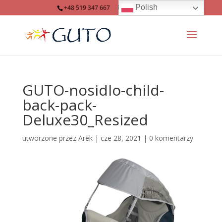
Polish
+48 519 347 667
info@guto.eu
GUTO-nosidlo-child-
back-pack-
Deluxe30_Resized
utworzone przez
Arek
|
cze 28, 2021
|
0 komentarzy