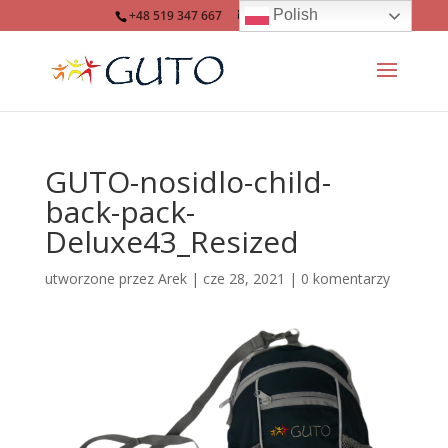
Polish
+48 519 347 667
info@guto.eu
GUTO-nosidlo-child-
back-pack-
Deluxe43_Resized
utworzone przez
Arek
|
cze 28, 2021
|
0 komentarzy