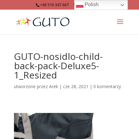
Polish
+48 519 347 667
info@guto.eu
GUTO-nosidlo-child-
back-pack-Deluxe5-
1_Resized
utworzone przez
Arek
|
cze 28, 2021
|
0 komentarzy