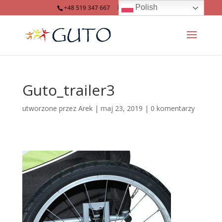
Polish
+48 519 347 667
info@guto.eu
Guto_trailer3
utworzone przez
Arek
|
maj 23, 2019
|
0 komentarzy