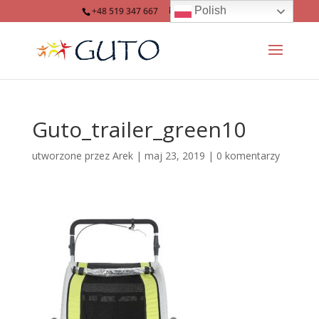
Polish
+48 519 347 667
info@guto.eu
Guto_trailer_green10
utworzone przez
Arek
|
maj 23, 2019
|
0 komentarzy